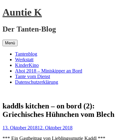
Springe
Auntie K
zum
Inhalt
Der Tanten-Blog
Menü
Tantenblog
Werkstatt
KinderKino
Ahoi 2018 – Miniskipper an Bord
Tante vom Dienst
Datenschutzerklärung
kaddls kitchen – on bord (2):
Griechisches Hühnchen vom Blech
13. Oktober 2018
12. Oktober 2018
*** Ein Gastbeitrag von Lieblingssmutje Kaddl ***