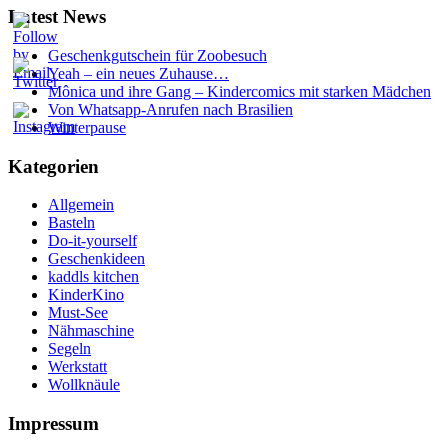
Latest News
Geschenkgutschein für Zoobesuch
Yeah – ein neues Zuhause…
Mônica und ihre Gang – Kindercomics mit starken Mädchen
Von Whatsapp-Anrufen nach Brasilien
Winterpause
Kategorien
Allgemein
Basteln
Do-it-yourself
Geschenkideen
kaddls kitchen
KinderKino
Must-See
Nähmaschine
Segeln
Werkstatt
Wollknäule
Impressum