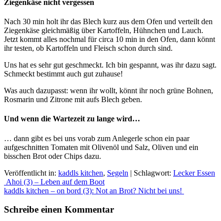
Ziegenkäse nicht vergessen
Nach 30 min holt ihr das Blech kurz aus dem Ofen und verteilt den
Ziegenkäse gleichmäßig über Kartoffeln, Hühnchen und Lauch.
Jetzt kommt alles nochmal für circa 10 min in den Ofen, dann könnt
ihr testen, ob Kartoffeln und Fleisch schon durch sind.
Uns hat es sehr gut geschmeckt. Ich bin gespannt, was ihr dazu sagt.
Schmeckt bestimmt auch gut zuhause!
Was auch dazupasst: wenn ihr wollt, könnt ihr noch grüne Bohnen,
Rosmarin und Zitrone mit aufs Blech geben.
Und wenn die Wartezeit zu lange wird…
… dann gibt es bei uns vorab zum Anlegerle schon ein paar
aufgeschnitten Tomaten mit Olivenöl und Salz, Oliven und ein
bisschen Brot oder Chips dazu.
Veröffentlicht in:
kaddls kitchen
,
Segeln
|
Schlagwort:
Lecker Essen
Beitrags-
Ahoi (3) – Leben auf dem Boot
kaddls kitchen – on bord (3): Not an Brot? Nicht bei uns!
Navigation
Schreibe einen Kommentar