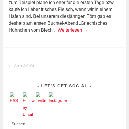
zum Beispiel plane ich eher für die ersten Tage bzw.
kaufe ich lieber frisches Fleisch, wenn wir in einem
Hafen sind. Bei unserem diesjährigen Törn gab es
deshalb am ersten Buchtel-Abend „Griechisches
Hühnchen vom Blech“.
Weiterlesen
→
BEITRAGS-
Ältere Beiträge
NAVIGATION
LET’S GET SOCIAL
Suchen
nach: