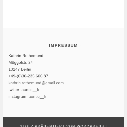
IMPRESSUM
Kathrin Rothemund
Müggelstr. 24
10247 Berlin
+49-(0)30-235 606 87
kathrin.rothemund@gmail.com
twitter:
auntie__k
instagram:
auntie__k
STOLZ PRÄSENTIERT VON WORDPRESS
|