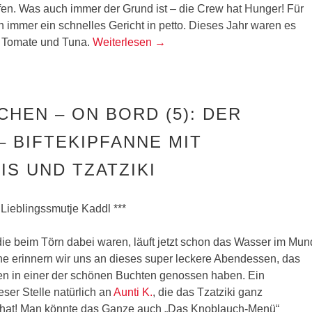
en. Was auch immer der Grund ist – die Crew hat Hunger! Für
 immer ein schnelles Gericht in petto. Dieses Jahr waren es
– Tomate und Tuna.
Weiterlesen
→
CHEN – ON BORD (5): DER
– BIFTEKIPFANNE MIT
S UND TZATZIKI
 Lieblingssmutje Kaddl ***
 die beim Törn dabei waren, läuft jetzt schon das Wasser im Mun
e erinnern wir uns an dieses super leckere Abendessen, das
en in einer der schönen Buchten genossen haben. Ein
ser Stelle natürlich an
Aunti K.
, die das Tzatziki ganz
 hat! Man könnte das Ganze auch „Das Knoblauch-Menü“