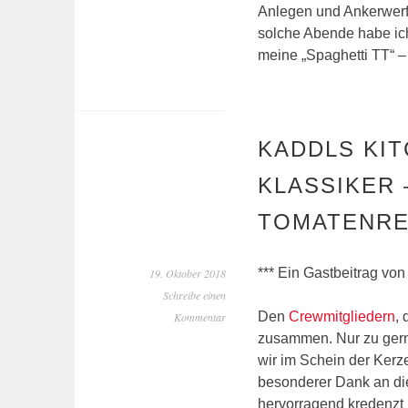
Anlegen und Ankerwerf
solche Abende habe ich
meine „Spaghetti TT“ 
KADDLS KIT
KLASSIKER 
TOMATENREI
*** Ein Gastbeitrag von
19. Oktober 2018
Schreibe einen
Den
Crewmitgliedern
,
Kommentar
zusammen. Nur zu gern
wir im Schein der Kerz
besonderer Dank an die
hervorragend kredenzt