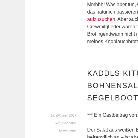
Mmhhh! Was aber tun, w
das natürlich passiere
aufzusuchen
. Aber auc
Crewmitglieder waren d
Brot irgendwann nicht 
meines Knoblauchbro
KADDLS KIT
BOHNENSALA
SEGELBOOT
*** Ein Gastbeitrag von
28. Oktober 2018
Schreibe einen
Der Salat aus weißen Bo
Kommentar
befremdlich an – ist 