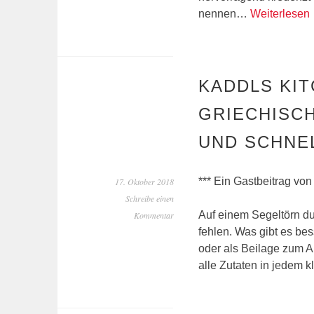
nennen…
Weiterlesen
KADDLS KIT
GRIECHISCH
UND SCHNE
*** Ein Gastbeitrag von
17. Oktober 2018
Schreibe einen
Auf einem Segeltörn dur
Kommentar
fehlen. Was gibt es bes
oder als Beilage zum Ab
alle Zutaten in jedem k