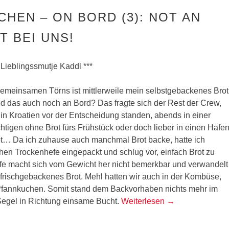
CHEN – ON BORD (3): NOT AN
T BEI UNS!
 Lieblingssmutje Kaddl ***
gemeinsamen Törns ist mittlerweile mein selbstgebackenes Brot
nd das auch noch an Bord? Das fragte sich der Rest der Crew,
 in Kroatien vor der Entscheidung standen, abends in einer
tigen ohne Brot fürs Frühstück oder doch lieber in einen Hafen
bt… Da ich zuhause auch manchmal Brot backe, hatte ich
hen Trockenhefe eingepackt und schlug vor, einfach Brot zu
fe macht sich vom Gewicht her nicht bemerkbar und verwandelt
, frischgebackenes Brot. Mehl hatten wir auch in der Kombüse,
 Pfannkuchen. Somit stand dem Backvorhaben nichts mehr im
Segel in Richtung einsame Bucht.
Weiterlesen
→