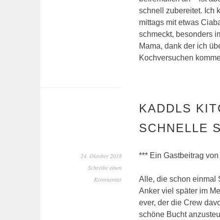
schnell zubereitet. Ic
mittags mit etwas Ciabat
schmeckt, besonders im
Mama, dank der ich übe
Kochversuchen komm
KADDLS KIT
SCHNELLE S
*** Ein Gastbeitrag von
24. Oktober 2018
Schreibe einen
Alle, die schon einmal 
Kommentar
Anker viel später im Me
ever, der die Crew davo
schöne Bucht anzusteu