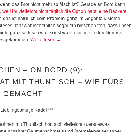
enn das Brot nicht mehr so frisch ist? Gerade an Bord kann
n,
weil ihr vielleicht nicht täglich die Option habt, eine Bäckerei
h das ist natürlich kein Problem, ganz im Gegenteil. Meine
ieses Jahr wahrscheinlich sogar ein bisschen froh, dass unser
mehr ganz so frisch war, sonst wären sie nie in den Genuss
tes gekommen.
Weiterlesen
→
CHEN – ON BORD (9):
T MIT THUNFISCH – WIE FÜRS
 GEMACHT
 Lieblingssmutje Kaddl ***
hnen mit Thunfisch hört sich vielleicht zuerst etwas
aber ein wahrer Gaumenschmaus und (normalerweise) super