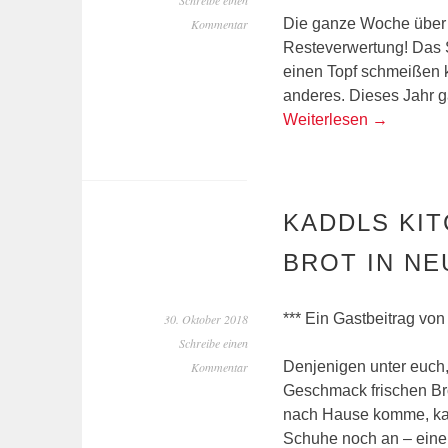
Schreibe einen
Die ganze Woche über f
Kommentar
Resteverwertung! Das S
einen Topf schmeißen 
anderes. Dieses Jahr 
Weiterlesen
→
KADDLS KIT
BROT IN N
*** Ein Gastbeitrag von
30. Oktober 2018
Schreibe einen
Denjenigen unter euch, 
Kommentar
Geschmack frischen Br
nach Hause komme, kann
Schuhe noch an – eine